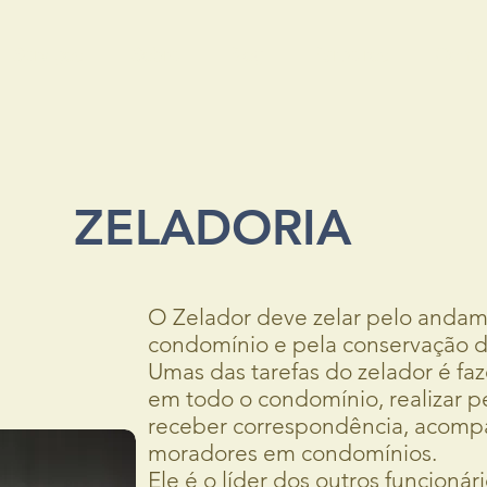
Serviços
Sobre
Blog
Parceiros
Conta
ZELADORIA
O Zelador deve zelar pelo andam
condomínio e pela conservação 
Umas das tarefas do zelador é faz
em todo o condomínio, realizar pe
receber correspondência, acom
moradores em condomínios.
Ele é o líder dos outros funcionár